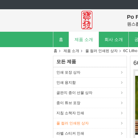
Po F
원스
홈
제품 소개
회사 소개
공
홈
제품 소개
풀 컬러 인쇄된 상자
6C Lit
모든 제품
6
인쇄 포장 상자
인쇄 용지함
골판지 종이 선물 상자
종이 튜브 포장
지침 소책자 인쇄
풀 컬러 인쇄된 상자
라벨 스티커 인쇄