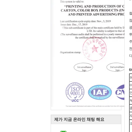
컬
점
광
투
주
전
다
6
제가 지금 온라인 채팅 해요