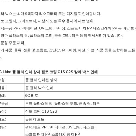
러 박스는 최대 6색까지 리소그래피 또는 디지털로 인쇄합니다.
토 코팅지, 크라프트지, 재생지 또는 특수 용지의 재료 범위.
택/무광 PP 라미네이션, UV 코팅, 바니싱, 소프트 터치 PP, 내스크래치 PP 등 마감 범
명한 플라스틱 창, 플라스틱 고리, 금속 고리, 리본 등의 액세서리가 있습니다.
문형 주문 제작.
기 제품, 물류, 선물 및 보험료, 장난감, 슈퍼마켓, 패션, 의료, 식품 등을 포함하는
.
C Litho 풀 컬러 인쇄 상자 점토 코팅 C1S C2S 칼라 박스 인쇄
유형:
풀 컬러 인쇄된 상자
이름:
풀 컬러 박스 인쇄
인쇄:
6C 리토
부속품:
투명 플라스틱 창, 플라스틱 후크, 금속 링, 리본
종이:
점토 코팅 C1S C2S
재료:
골판지 보드
코팅:
광택/매트 PP 라미네이션, UV 코팅, 니스 칠,
소프트 터치 PP, 스크래치 방지 PP