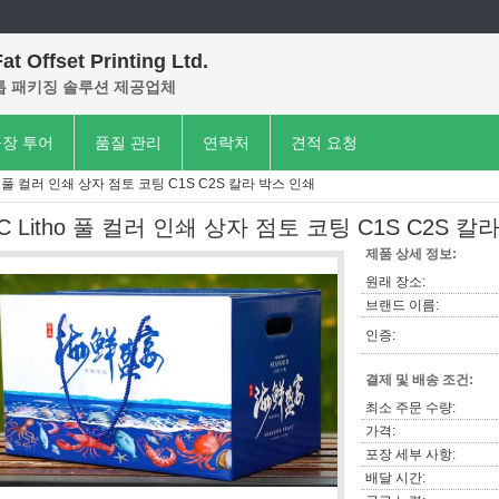
at Offset Printing Ltd.
톱 패키징 솔루션 제공업체
장 투어
품질 관리
연락처
견적 요청
ho 풀 컬러 인쇄 상자 점토 코팅 C1S C2S 칼라 박스 인쇄
C Litho 풀 컬러 인쇄 상자 점토 코팅 C1S C2S 
제품 상세 정보:
원래 장소:
브랜드 이름:
인증:
결제 및 배송 조건:
최소 주문 수량:
가격:
포장 세부 사항:
배달 시간: