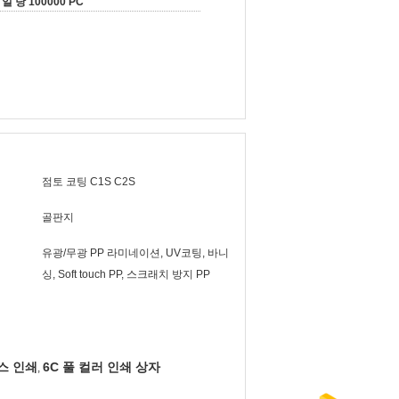
일 당 100000 PC
점토 코팅 C1S C2S
골판지
유광/무광 PP 라미네이션, UV코팅, 바니
싱, Soft touch PP, 스크래치 방지 PP
박스 인쇄
6C 풀 컬러 인쇄 상자
,