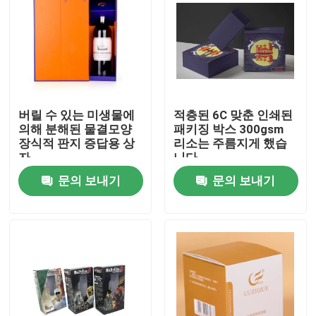
버릴 수 있는 미생물에
적층된 6C 맞춘 인쇄된
의해 분해된 물결모양
패키징 박스 300gsm
장식적 판지 증답용 상
리소는 주름지게 했습
자
니다
문의 보내기
문의 보내기
홈
회사 소개
접촉