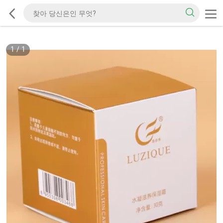
1
/
1