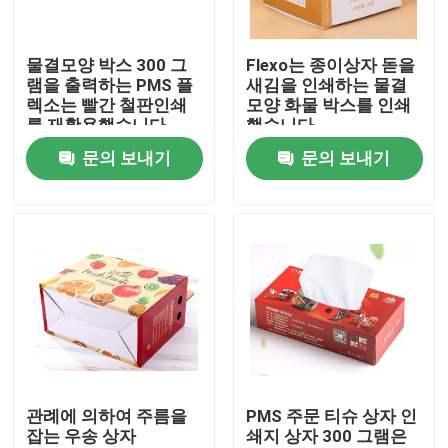
제품 소개
물결모양 박스 300 그
Flexo는 종이상자 돋을
램을 출력하는 PMS 플
새김을 인쇄하는 물결
렉소는 빨간 철판인쇄
모양 화물 박스를 인쇄
인쇄 포장 상자
를 재활용했습니다
했습니다
문의 보내기
문의 보내기
인쇄 용지함
골판지 종이 선물 상자
종이 튜브 포장
지침 소책자 인쇄
관례에 의하여 주름을
PMS 주문 티슈 상자 인
잡는 우송 상자
쇄지 상자 300 그램은
풀 컬러 인쇄된 상자