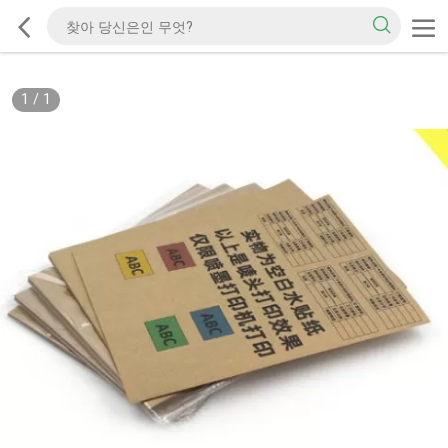
1
/
1