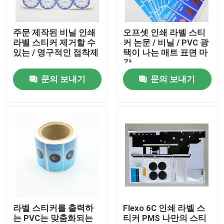
제품 소개
주문 제작된 비닐 인쇄
오프셋 인쇄 라벨 스티
라벨 스티커 제거할 수
커 논문 / 비닐 / PVC 광
있는 / 영구적인 접착제
택이 나는 매트 표면 마
인쇄 포장 상자
감
문의 보내기
문의 보내기
인쇄 용지함
골판지 종이 선물 상자
종이 튜브 포장
지침 소책자 인쇄
라벨 스티커를 출력하
Flexo 6C 인쇄 라벨 스
는 PVC는 맞춤화되는
티커 PMS 나만의 스티
풀 컬러 인쇄된 상자