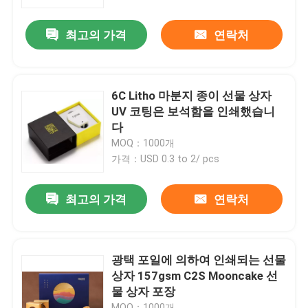
최고의 가격
연락처
공장 여행
품질 관리
6C Litho 마분지 종이 선물 상자
UV 코팅은 보석함을 인쇄했습니
연락주세요
다
MOQ：1000개
가격：USD 0.3 to 2/ pcs
인용문을 요구하세요
최고의 가격
연락처
인쇄 포장 상자
인쇄 용지함
광택 포일에 의하여 인쇄되는 선물
상자 157gsm C2S Mooncake 선
물 상자 포장
골판지 종이 선물 상자
MOQ：1000개