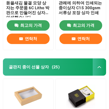
돋을새김 물결 모양 상
관례에 의하여 인쇄되는
자는 주문품 6C Litho 박
종이상자 C1S 300gsm
판으로 만들어진 상자를
서류상 포장 상자 인쇄
인쇄했습니다
최고의 가격
최고의 가격
연락처
연락처
골판지 종이 선물 상자
(25)