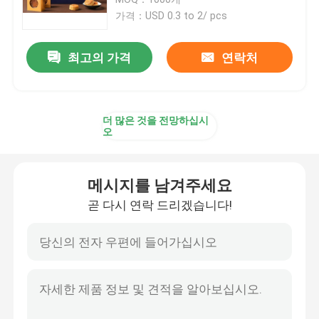
가격：USD 0.3 to 2/ pcs
종이 튜브 포장
최고의 가격
연락처
지침 소책자 인쇄
더 많은 것을 전망하십시
풀 컬러 인쇄된 상자
오
라벨 스티커 인쇄
메시지를 남겨주세요
곧 다시 연락 드리겠습니다!
관례에 의하여 인쇄되는 전시 상자
종이 봉지 인쇄
골판지 와인 캐리어