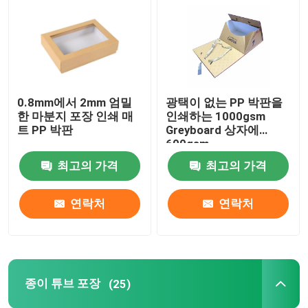
종이 튜브 포장
지침 소책자 인쇄
0.8mm에서 2mm 엄밀
광택이 없는 PP 박판을
한 마분지 포장 인쇄 매
인쇄하는 1000gsm
풀 컬러 인쇄된 상자
트 PP 박판
Greyboard 상자에
600gsm
최고의 가격
최고의 가격
라벨 스티커 인쇄
연락처
연락처
관례에 의하여 인쇄되는 전시 상자
종이 봉지 인쇄
종이 튜브 포장
(25)
골판지 와인 캐리어