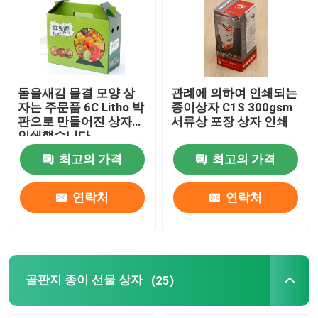
공장 여행
품질 관리
돋을새김 물결 모양 상
관례에 의하여 인쇄되는
자는 주문품 6C Litho 박
종이상자 C1S 300gsm
판으로 만들어진 상자를
서류상 포장 상자 인쇄
연락주세요
인쇄했습니다
최고의 가격
최고의 가격
인용문을 요구하세요
연락처
연락처
인쇄 포장 상자
인쇄 용지함
골판지 종이 선물 상자
(25)
골판지 종이 선물 상자