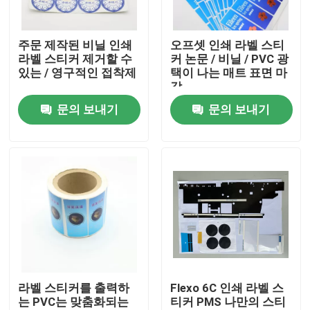
제품 소개
주문 제작된 비닐 인쇄
오프셋 인쇄 라벨 스티
라벨 스티커 제거할 수
커 논문 / 비닐 / PVC 광
있는 / 영구적인 접착제
택이 나는 매트 표면 마
인쇄 포장 상자
감
문의 보내기
문의 보내기
인쇄 용지함
골판지 종이 선물 상자
종이 튜브 포장
지침 소책자 인쇄
라벨 스티커를 출력하
Flexo 6C 인쇄 라벨 스
는 PVC는 맞춤화되는
티커 PMS 나만의 스티
풀 컬러 인쇄된 상자