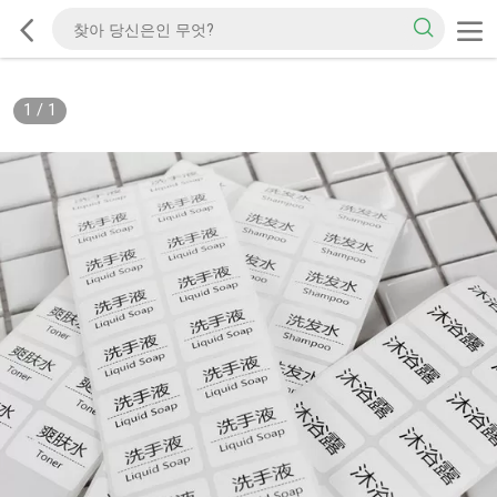
1
/
1